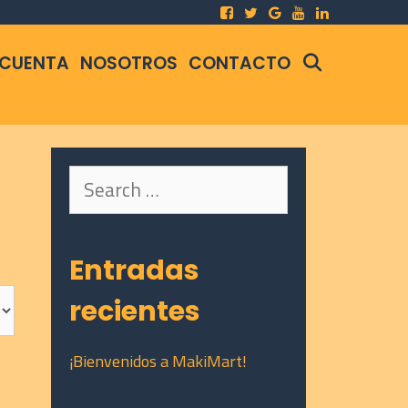
SEARCH
 CUENTA
NOSOTROS
CONTACTO
Search
for:
Entradas
recientes
¡Bienvenidos a MakiMart!