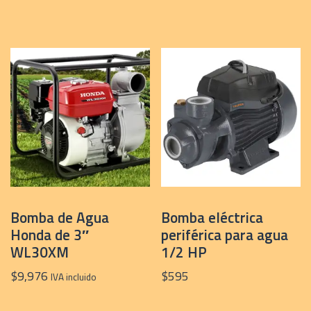
Bomba de Agua
Bomba eléctrica
Honda de 3″
periférica para agua
WL30XM
1/2 HP
$
9,976
$
595
IVA incluido