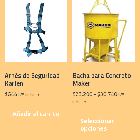
Arnés de Seguridad
Bacha para Concreto
Karlen
Maker
Rango
$
644
$
23,200
-
$
30,740
IVA incluido
IVA
de
incluido
precios:
E
Añadir al carrito
desde
p
Seleccionar
$23,200
t
opciones
hasta
m
$30,740