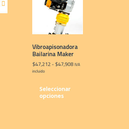
Vibroapisonadora
Bailarina Maker
Rango
$
47,212
-
$
47,908
IVA
de
incluido
precios:
Este
desde
producto
Seleccionar
$47,212
tiene
opciones
hasta
múltiples
$47,908
variantes.
Las
opciones