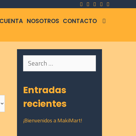
SEARCH
 CUENTA
NOSOTROS
CONTACTO
Search
for:
Entradas
recientes
¡Bienvenidos a MakiMart!