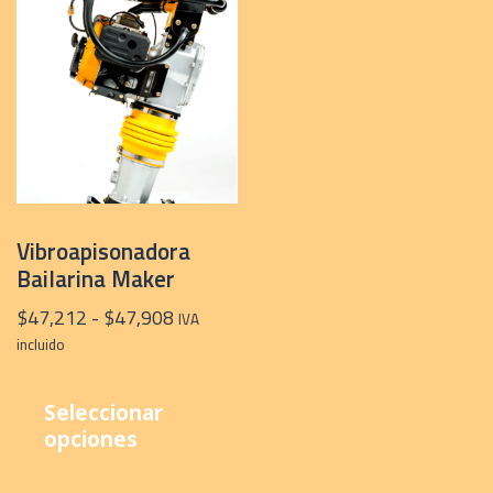
Vibroapisonadora
Bailarina Maker
Rango
$
47,212
-
$
47,908
IVA
de
incluido
precios:
Este
desde
producto
Seleccionar
$47,212
tiene
opciones
hasta
múltiples
$47,908