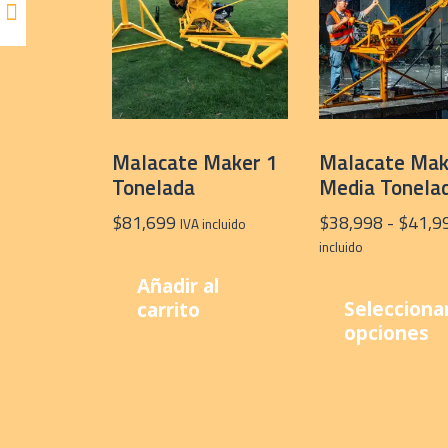
Malacate Maker 1
Malacate Mak
Tonelada
Media Tonela
$
81,699
$
38,998
-
$
41,9
IVA incluido
incluido
Añadir al
Selecciona
carrito
opciones