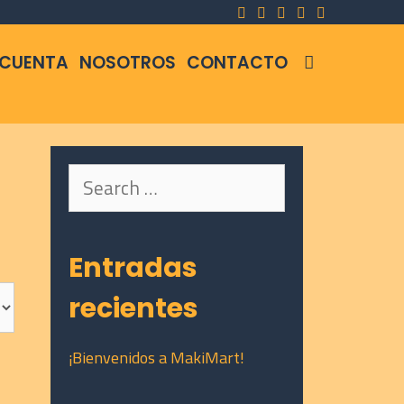
SEARCH
 CUENTA
NOSOTROS
CONTACTO
Search
for:
Entradas
recientes
¡Bienvenidos a MakiMart!