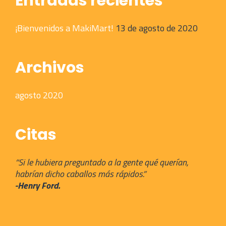
Entradas recientes
la
p
¡Bienvenidos a MakiMart!
13 de agosto de 2020
d
p
Archivos
agosto 2020
Citas
“Si le hubiera preguntado a la gente qué querían,
habrían dicho caballos más rápidos.”
-Henry Ford.