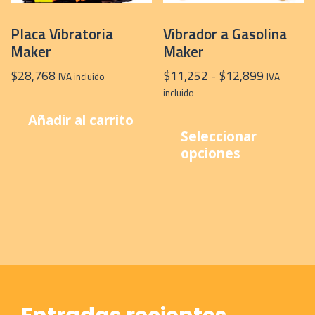
de
producto
Placa Vibratoria
Vibrador a Gasolina
Maker
Maker
Rango
$
28,768
$
11,252
-
$
12,899
IVA incluido
IVA
de
incluido
precios:
E
Añadir al carrito
desde
p
Seleccionar
$11,252
t
opciones
hasta
m
$12,899
v
L
o
s
p
e
e