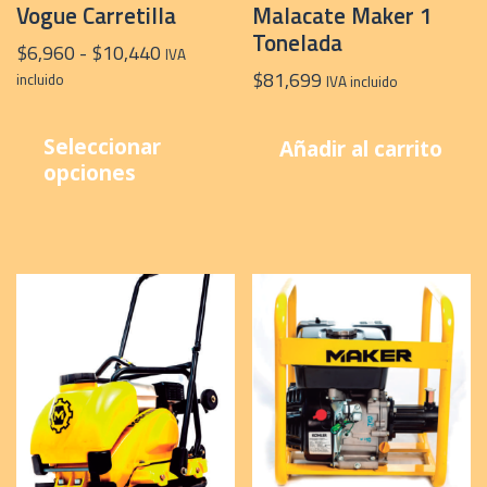
Vogue Carretilla
Malacate Maker 1
Tonelada
Rango
$
6,960
-
$
10,440
IVA
de
$
81,699
incluido
IVA incluido
precios:
Este
desde
producto
Seleccionar
Añadir al carrito
$6,960
tiene
opciones
hasta
múltiples
$10,440
variantes.
Las
opciones
se
pueden
elegir
en
la
página