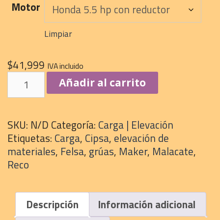
hasta
Motor
$41,999
Limpiar
$
41,999
IVA incluido
Malacate
Añadir al carrito
Maker
Media
Tonelada
SKU:
N/D
Categoría:
Carga | Elevación
cantidad
Etiquetas:
Carga
,
Cipsa
,
elevación de
materiales
,
Felsa
,
grúas
,
Maker
,
Malacate
,
Reco
Descripción
Información adicional