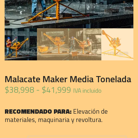
Malacate Maker Media Tonelada
Rango
$
38,998
-
$
41,999
IVA incluido
de
precios:
RECOMENDADO PARA:
Elevación de
materiales, maquinaria y revoltura.
desde
$38,998