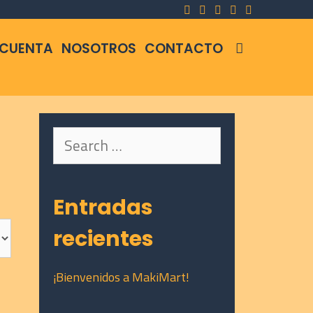
SEARCH
 CUENTA
NOSOTROS
CONTACTO
Search
for:
Entradas
recientes
¡Bienvenidos a MakiMart!