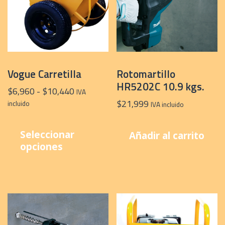
Vogue Carretilla
Rotomartillo
HR5202C 10.9 kgs.
Rango
$
6,960
-
$
10,440
IVA
de
$
21,999
incluido
IVA incluido
precios:
Este
desde
producto
Seleccionar
Añadir al carrito
$6,960
tiene
opciones
hasta
múltiples
$10,440
variantes.
Las
opciones
se