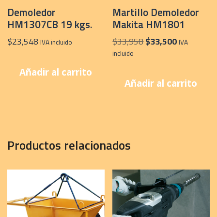
Demoledor
Martillo Demoledor
HM1307CB 19 kgs.
Makita HM1801
El
El
$
23,548
$
33,958
$
33,500
IVA incluido
IVA
precio
precio
incluido
original
actual
Añadir al carrito
era:
es:
Añadir al carrito
$33,958.
$33,500.
Productos relacionados