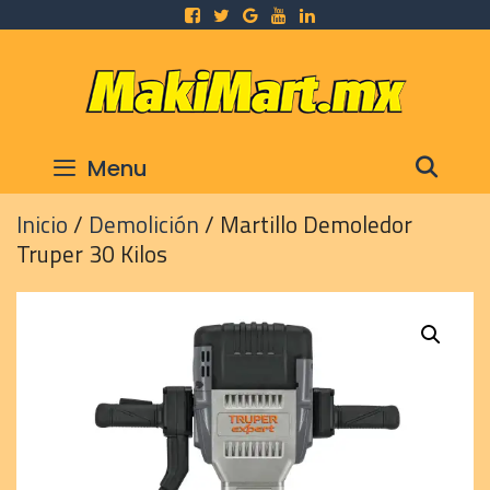
Skip
to
content
SEA
Menu
Inicio
/
Demolición
/ Martillo Demoledor
Truper 30 Kilos