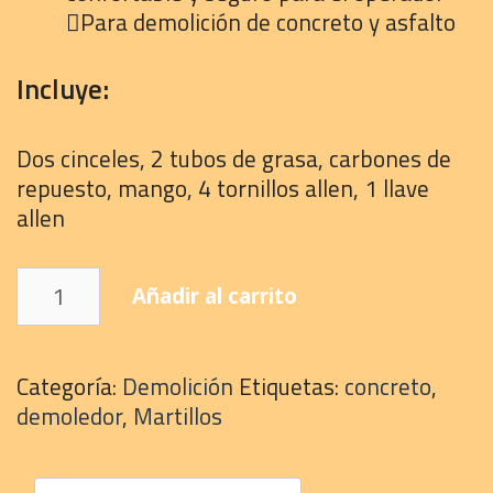
Para demolición de concreto y asfalto
Incluye:
Dos cinceles, 2 tubos de grasa, carbones de
repuesto, mango, 4 tornillos allen, 1 llave
allen
Martillo
Añadir al carrito
Demoledor
Truper
30
Categoría:
Demolición
Etiquetas:
concreto
,
Kilos
demoledor
,
Martillos
cantidad