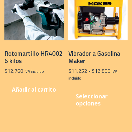
pueden
elegir
en
la
página
de
producto
Rotomartillo HR4002
Vibrador a Gasolina
6 kilos
Maker
Rango
$
12,760
$
11,252
-
$
12,899
IVA incluido
IVA
de
incluido
precios:
E
Añadir al carrito
desde
p
Seleccionar
$11,252
t
opciones
hasta
m
$12,899
v
L