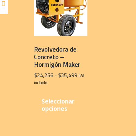
Revolvedora de
Concreto –
Hormigón Maker
Rango
$
24,256
-
$
35,499
IVA
de
incluido
precios:
Este
desde
producto
Seleccionar
$24,256
tiene
opciones
hasta
múltiples
$35,499
variantes.
Las