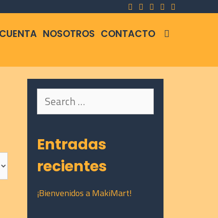
SEARCH
 CUENTA
NOSOTROS
CONTACTO
Search
for:
Entradas
recientes
¡Bienvenidos a MakiMart!