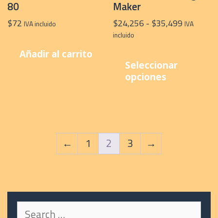
80
Maker
Rango
$
72
$
24,256
-
$
35,499
IVA incluido
IVA
de
incluido
precios:
E
Añadir al carrito
desde
p
Seleccionar
$24,256
t
opciones
hasta
m
$35,499
v
L
o
s
←
1
2
3
→
p
e
e
la
Search
p
for: