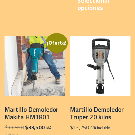
Seleccionar
$38,998
t
opciones
hasta
m
$41,999
v
L
o
¡Oferta!
s
p
e
e
la
p
d
p
Martillo Demoledor
Martillo Demoledor
Makita HM1801
Truper 20 kilos
El
El
$
33,958
$
33,500
$
13,250
IVA
IVA incluido
precio
precio
incluido