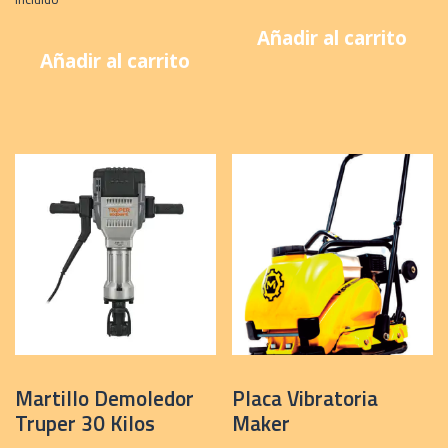
original
actual
Añadir al carrito
era:
es:
Añadir al carrito
$33,958.
$33,500.
Martillo Demoledor
Placa Vibratoria
Truper 30 Kilos
Maker