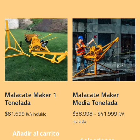
Malacate Maker 1
Malacate Maker
Tonelada
Media Tonelada
Rango
$
81,699
$
38,998
-
$
41,999
IVA incluido
IVA
de
incluido
precios:
E
Añadir al carrito
desde
p